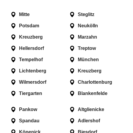
Mitte
Steglitz
Potsdam
Neukölln
Kreuzberg
Marzahn
Hellersdorf
Treptow
Tempelhof
München
Lichtenberg
Kreuzberg
Wilmersdorf
Charlottenburg
Tiergarten
Blankenfelde
Pankow
Altglienicke
Spandau
Adlershof
Köpenick
Biesdorf