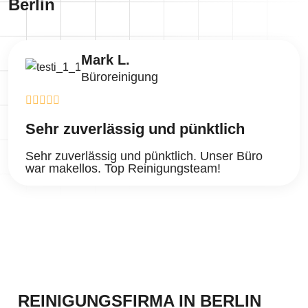
Berlin
Mark L.
Büroreinigung
 zuverlässig und pünktlich
Fant
zuverlässig und pünktlich. Unser Büro
Fanta
akellos. Top Reinigungsteam!
gründ
empfe
REINIGUNGSFIRMA IN BERLIN