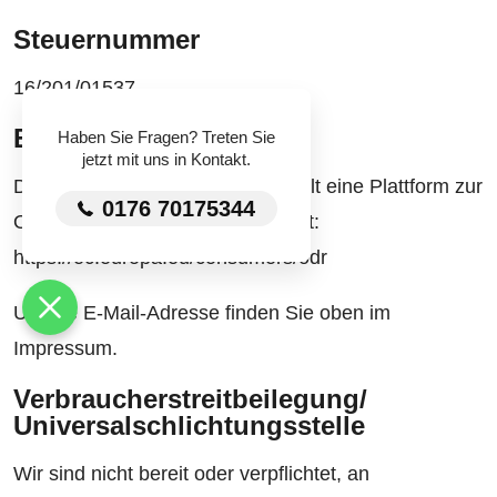
Steuernummer
16/201/01537
EU-Streitschlichtung
Haben Sie Fragen? Treten Sie
jetzt mit uns in Kontakt.
Die Europäische Kommission stellt eine Plattform zur
0176 70175344
Online-Streitbeilegung (OS) bereit:
https://ec.europa.eu/consumers/odr
Unsere E-Mail-Adresse finden Sie oben im
Impressum.
Verbraucher­streit­beilegung/
Universal­schlichtungs­stelle
Wir sind nicht bereit oder verpflichtet, an